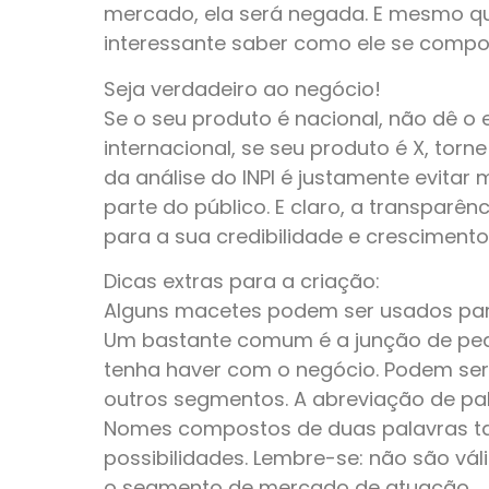
mercado, ela será negada. E mesmo qu
interessante saber como ele se compor
Seja verdadeiro ao negócio!
Se o seu produto é nacional, não dê o
internacional, se seu produto é X, torne
da análise do INPI é justamente evitar
parte do público. E claro, a transparê
para a sua credibilidade e cresciment
Dicas extras para a criação:
Alguns macetes podem ser usados para
Um bastante comum é a junção de peda
tenha haver com o negócio. Podem se
outros segmentos. A abreviação de pal
Nomes compostos de duas palavras t
possibilidades. Lembre-se: não são v
o segmento de mercado de atuação.