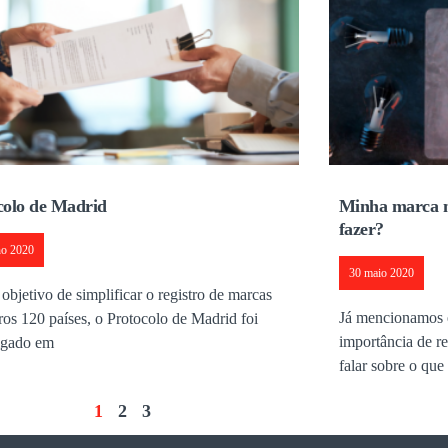
colo de Madrid
Minha marca nã
fazer?
ho 2020
30 maio 2020
bjetivo de simplificar o registro de marcas
Já mencionamos e
ros 120 países, o Protocolo de Madrid foi
importância de re
lgado em
falar sobre o que
1
2
3