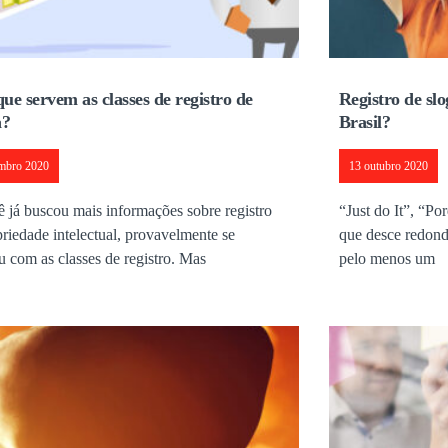
ue servem as classes de registro de
Registro de sl
a?
Brasil?
mbro 2020
13 outubro 2020
ê já buscou mais informações sobre registro
“Just do It”, “Po
riedade intelectual, provavelmente se
que desce redon
u com as classes de registro. Mas
pelo menos um